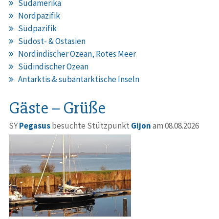
Südamerika
Nordpazifik
Südpazifik
Südost- & Ostasien
Nordindischer Ozean, Rotes Meer
Südindischer Ozean
Antarktis & subantarktische Inseln
Gäste – Grüße
SY
Pegasus
besuchte Stützpunkt
Gijon
am 08.08.2026