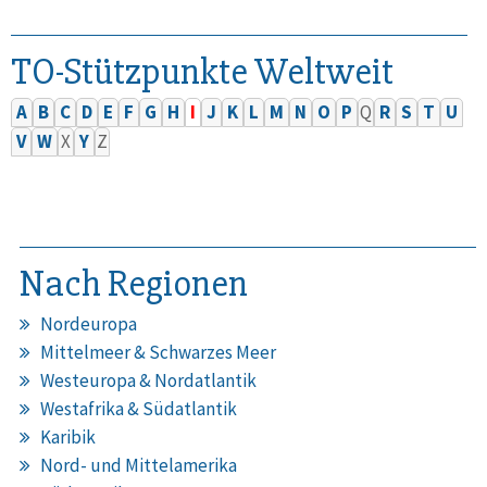
TO-Stützpunkte Weltweit
A
B
C
D
E
F
G
H
I
J
K
L
M
N
O
P
Q
R
S
T
U
V
W
X
Y
Z
Nach Regionen
Nordeuropa
Mittelmeer & Schwarzes Meer
Westeuropa & Nordatlantik
Westafrika & Südatlantik
Karibik
Nord- und Mittelamerika