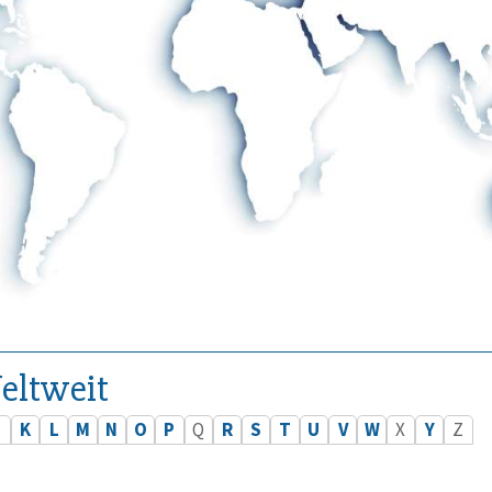
eltweit
J
K
L
M
N
O
P
Q
R
S
T
U
V
W
X
Y
Z