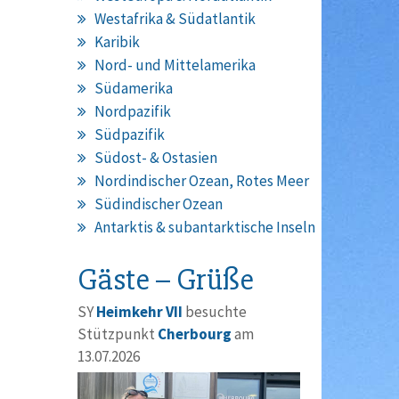
Westafrika & Südatlantik
Karibik
Nord- und Mittelamerika
Südamerika
Nordpazifik
Südpazifik
Südost- & Ostasien
Nordindischer Ozean, Rotes Meer
Südindischer Ozean
Antarktis & subantarktische Inseln
Gäste – Grüße
SY
Heimkehr VII
besuchte
Stützpunkt
Cherbourg
am
13.07.2026