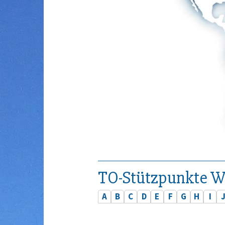
TO-Stützpunkte W
A
B
C
D
E
F
G
H
I