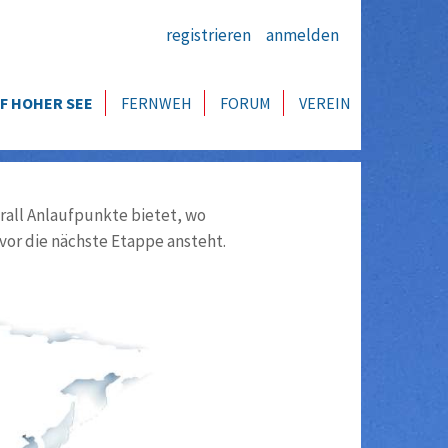
registrieren
anmelden
F HOHER SEE
FERNWEH
FORUM
VEREIN
all Anlaufpunkte bietet, wo
vor die nächste Etappe ansteht.