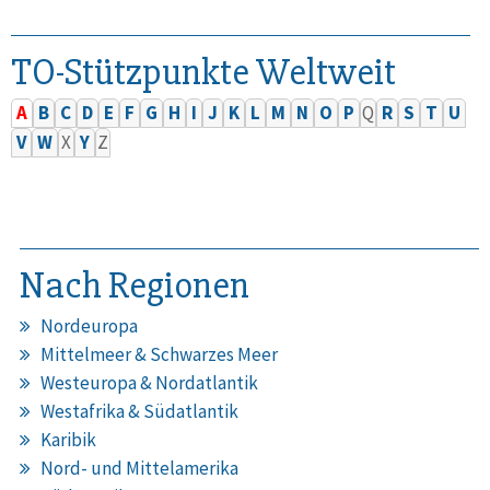
TO-Stützpunkte Weltweit
A
B
C
D
E
F
G
H
I
J
K
L
M
N
O
P
Q
R
S
T
U
V
W
X
Y
Z
Nach Regionen
Nordeuropa
Mittelmeer & Schwarzes Meer
Westeuropa & Nordatlantik
Westafrika & Südatlantik
Karibik
Nord- und Mittelamerika