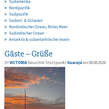
Südamerika
Nordpazifik
Südpazifik
Südost- & Ostasien
Nordindischer Ozean, Rotes Meer
Südindischer Ozean
Antarktis & subantarktische Inseln
Gäste – Grüße
SY
VICTORIA
besuchte Stützpunkt
Guarujá
am 08.08.2026