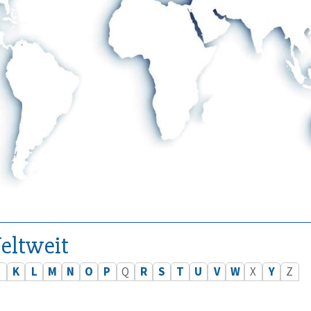
eltweit
J
K
L
M
N
O
P
Q
R
S
T
U
V
W
X
Y
Z