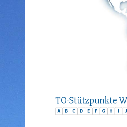
TO-Stützpunkte W
A
B
C
D
E
F
G
H
I