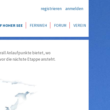
registrieren
anmelden
F HOHER SEE
FERNWEH
FORUM
VEREIN
all Anlaufpunkte bietet, wo
vor die nächste Etappe ansteht.