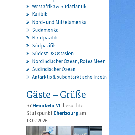
Westafrika & Südatlantik
Karibik
Nord- und Mittelamerika
Südamerika
Nordpazifik
Südpazifik
Südost- & Ostasien
Nordindischer Ozean, Rotes Meer
Südindischer Ozean
Antarktis & subantarktische Inseln
Gäste – Grüße
SY
Heimkehr VII
besuchte
Stützpunkt
Cherbourg
am
13.07.2026