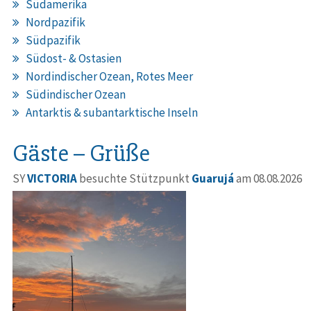
Südamerika
Nordpazifik
Südpazifik
Südost- & Ostasien
Nordindischer Ozean, Rotes Meer
Südindischer Ozean
Antarktis & subantarktische Inseln
Gäste – Grüße
SY
VICTORIA
besuchte Stützpunkt
Guarujá
am 08.08.2026