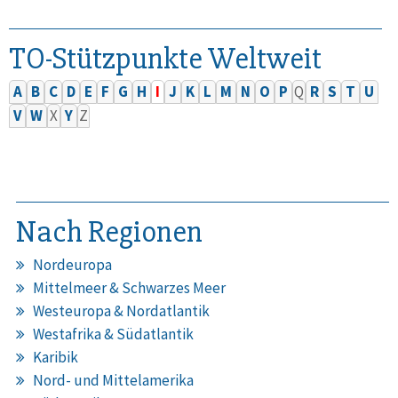
TO-Stützpunkte Weltweit
A
B
C
D
E
F
G
H
I
J
K
L
M
N
O
P
Q
R
S
T
U
V
W
X
Y
Z
Nach Regionen
Nordeuropa
Mittelmeer & Schwarzes Meer
Westeuropa & Nordatlantik
Westafrika & Südatlantik
Karibik
Nord- und Mittelamerika