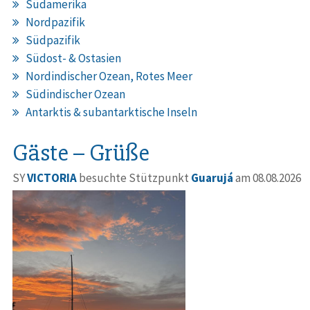
Südamerika
Nordpazifik
Südpazifik
Südost- & Ostasien
Nordindischer Ozean, Rotes Meer
Südindischer Ozean
Antarktis & subantarktische Inseln
Gäste – Grüße
SY
VICTORIA
besuchte Stützpunkt
Guarujá
am 08.08.2026