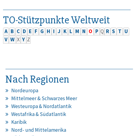
TO-Stützpunkte Weltweit
A
B
C
D
E
F
G
H
I
J
K
L
M
N
O
P
Q
R
S
T
U
V
W
X
Y
Z
Nach Regionen
Nordeuropa
Mittelmeer & Schwarzes Meer
Westeuropa & Nordatlantik
Westafrika & Südatlantik
Karibik
Nord- und Mittelamerika