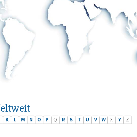
eltweit
J
K
L
M
N
O
P
Q
R
S
T
U
V
W
X
Y
Z