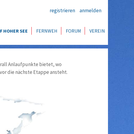
registrieren
anmelden
F HOHER SEE
FERNWEH
FORUM
VEREIN
all Anlaufpunkte bietet, wo
vor die nächste Etappe ansteht.