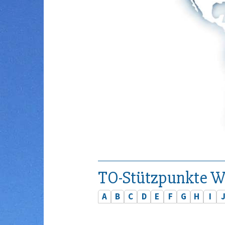
TO-Stützpunkte W
A
B
C
D
E
F
G
H
I