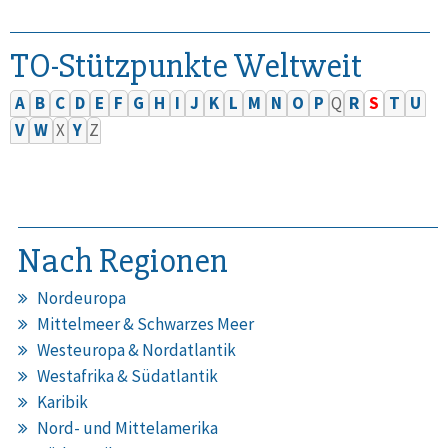
TO-Stützpunkte Weltweit
A
B
C
D
E
F
G
H
I
J
K
L
M
N
O
P
Q
R
S
T
U
V
W
X
Y
Z
Nach Regionen
Nordeuropa
Mittelmeer & Schwarzes Meer
Westeuropa & Nordatlantik
Westafrika & Südatlantik
Karibik
Nord- und Mittelamerika