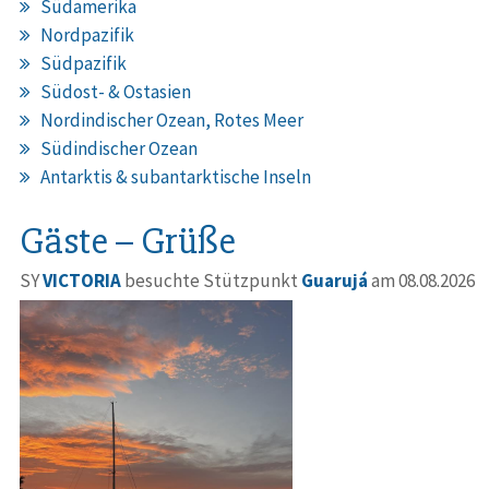
Südamerika
Nordpazifik
Südpazifik
Südost- & Ostasien
Nordindischer Ozean, Rotes Meer
Südindischer Ozean
Antarktis & subantarktische Inseln
Gäste – Grüße
SY
VICTORIA
besuchte Stützpunkt
Guarujá
am 08.08.2026