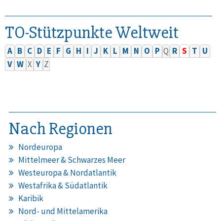
TO-Stützpunkte Weltweit
A
B
C
D
E
F
G
H
I
J
K
L
M
N
O
P
Q
R
S
T
U
V
W
X
Y
Z
Nach Regionen
Nordeuropa
Mittelmeer & Schwarzes Meer
Westeuropa & Nordatlantik
Westafrika & Südatlantik
Karibik
Nord- und Mittelamerika