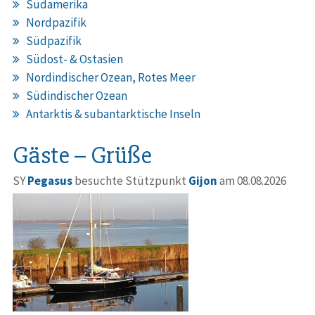
Südamerika
Nordpazifik
Südpazifik
Südost- & Ostasien
Nordindischer Ozean, Rotes Meer
Südindischer Ozean
Antarktis & subantarktische Inseln
Gäste – Grüße
SY
Pegasus
besuchte Stützpunkt
Gijon
am 08.08.2026