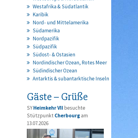
Westafrika & Südatlantik
Karibik
Nord- und Mittelamerika
Südamerika
Nordpazifik
Südpazifik
Südost- & Ostasien
Nordindischer Ozean, Rotes Meer
Südindischer Ozean
Antarktis & subantarktische Inseln
Gäste – Grüße
SY
Heimkehr VII
besuchte
Stützpunkt
Cherbourg
am
13.07.2026