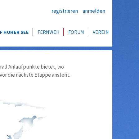
registrieren
anmelden
F HOHER SEE
FERNWEH
FORUM
VEREIN
all Anlaufpunkte bietet, wo
vor die nächste Etappe ansteht.