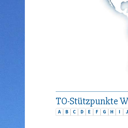
TO-Stützpunkte W
A
B
C
D
E
F
G
H
I