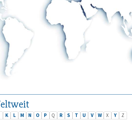
eltweit
J
K
L
M
N
O
P
Q
R
S
T
U
V
W
X
Y
Z