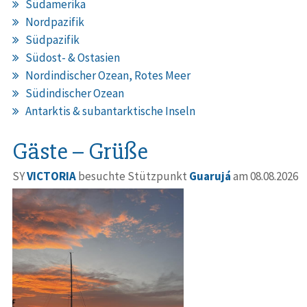
Südamerika
Nordpazifik
Südpazifik
Südost- & Ostasien
Nordindischer Ozean, Rotes Meer
Südindischer Ozean
Antarktis & subantarktische Inseln
Gäste – Grüße
SY
VICTORIA
besuchte Stützpunkt
Guarujá
am 08.08.2026