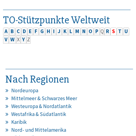
TO-Stützpunkte Weltweit
A
B
C
D
E
F
G
H
I
J
K
L
M
N
O
P
Q
R
S
T
U
V
W
X
Y
Z
Nach Regionen
Nordeuropa
Mittelmeer & Schwarzes Meer
Westeuropa & Nordatlantik
Westafrika & Südatlantik
Karibik
Nord- und Mittelamerika