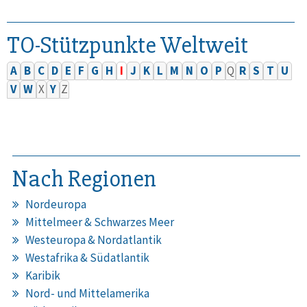
TO-Stützpunkte Weltweit
A
B
C
D
E
F
G
H
I
J
K
L
M
N
O
P
Q
R
S
T
U
V
W
X
Y
Z
Nach Regionen
Nordeuropa
Mittelmeer & Schwarzes Meer
Westeuropa & Nordatlantik
Westafrika & Südatlantik
Karibik
Nord- und Mittelamerika