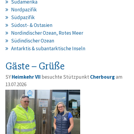
Südamerika
Nordpazifik
Südpazifik
Südost- & Ostasien
Nordindischer Ozean, Rotes Meer
Südindischer Ozean
Antarktis & subantarktische Inseln
Gäste – Grüße
SY
Heimkehr VII
besuchte Stützpunkt
Cherbourg
am
13.07.2026