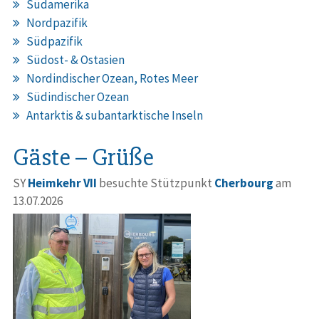
Südamerika
Nordpazifik
Südpazifik
Südost- & Ostasien
Nordindischer Ozean, Rotes Meer
Südindischer Ozean
Antarktis & subantarktische Inseln
Gäste – Grüße
SY
Heimkehr VII
besuchte Stützpunkt
Cherbourg
am
13.07.2026