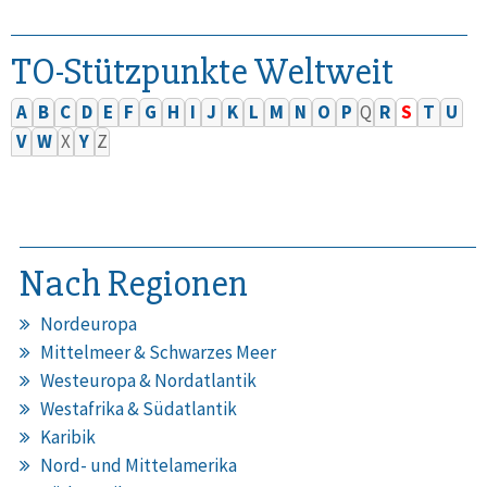
TO-Stützpunkte Weltweit
A
B
C
D
E
F
G
H
I
J
K
L
M
N
O
P
Q
R
S
T
U
V
W
X
Y
Z
Nach Regionen
Nordeuropa
Mittelmeer & Schwarzes Meer
Westeuropa & Nordatlantik
Westafrika & Südatlantik
Karibik
Nord- und Mittelamerika