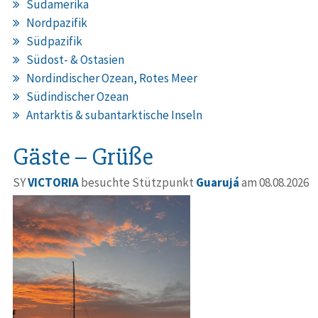
Südamerika
Nordpazifik
Südpazifik
Südost- & Ostasien
Nordindischer Ozean, Rotes Meer
Südindischer Ozean
Antarktis & subantarktische Inseln
Gäste – Grüße
SY
VICTORIA
besuchte Stützpunkt
Guarujá
am 08.08.2026