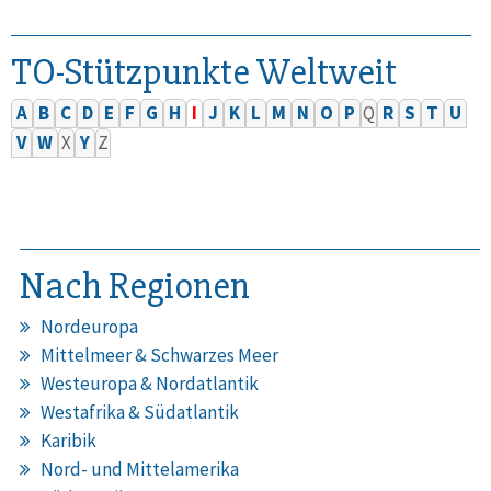
TO-Stützpunkte Weltweit
A
B
C
D
E
F
G
H
I
J
K
L
M
N
O
P
Q
R
S
T
U
V
W
X
Y
Z
Nach Regionen
Nordeuropa
Mittelmeer & Schwarzes Meer
Westeuropa & Nordatlantik
Westafrika & Südatlantik
Karibik
Nord- und Mittelamerika