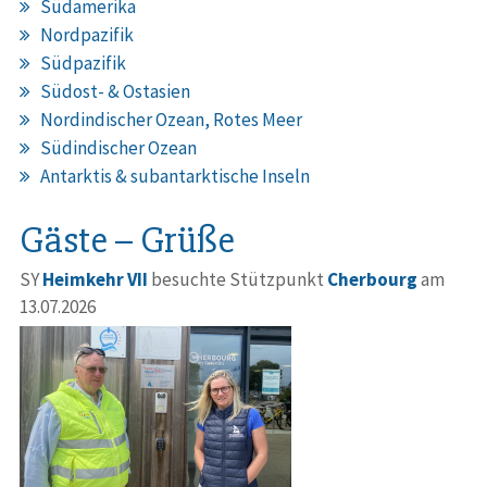
Südamerika
Nordpazifik
Südpazifik
Südost- & Ostasien
Nordindischer Ozean, Rotes Meer
Südindischer Ozean
Antarktis & subantarktische Inseln
Gäste – Grüße
SY
Heimkehr VII
besuchte Stützpunkt
Cherbourg
am
13.07.2026