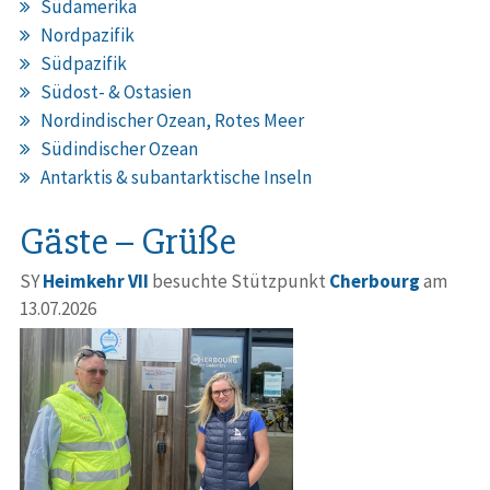
Südamerika
Nordpazifik
Südpazifik
Südost- & Ostasien
Nordindischer Ozean, Rotes Meer
Südindischer Ozean
Antarktis & subantarktische Inseln
Gäste – Grüße
SY
Heimkehr VII
besuchte Stützpunkt
Cherbourg
am
13.07.2026