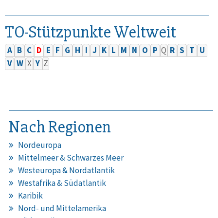
TO-Stützpunkte Weltweit
A
B
C
D
E
F
G
H
I
J
K
L
M
N
O
P
Q
R
S
T
U
V
W
X
Y
Z
Nach Regionen
Nordeuropa
Mittelmeer & Schwarzes Meer
Westeuropa & Nordatlantik
Westafrika & Südatlantik
Karibik
Nord- und Mittelamerika