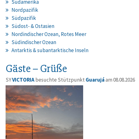
Südamerika
Nordpazifik
Südpazifik
Südost- & Ostasien
Nordindischer Ozean, Rotes Meer
Südindischer Ozean
Antarktis & subantarktische Inseln
Gäste – Grüße
SY
VICTORIA
besuchte Stützpunkt
Guarujá
am 08.08.2026