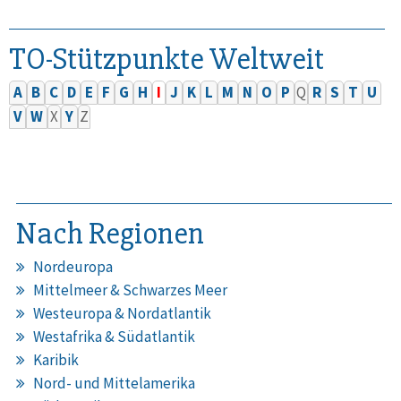
TO-Stützpunkte Weltweit
A
B
C
D
E
F
G
H
I
J
K
L
M
N
O
P
Q
R
S
T
U
V
W
X
Y
Z
Nach Regionen
Nordeuropa
Mittelmeer & Schwarzes Meer
Westeuropa & Nordatlantik
Westafrika & Südatlantik
Karibik
Nord- und Mittelamerika