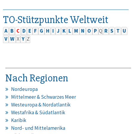
TO-Stützpunkte Weltweit
A
B
C
D
E
F
G
H
I
J
K
L
M
N
O
P
Q
R
S
T
U
V
W
X
Y
Z
Nach Regionen
Nordeuropa
Mittelmeer & Schwarzes Meer
Westeuropa & Nordatlantik
Westafrika & Südatlantik
Karibik
Nord- und Mittelamerika