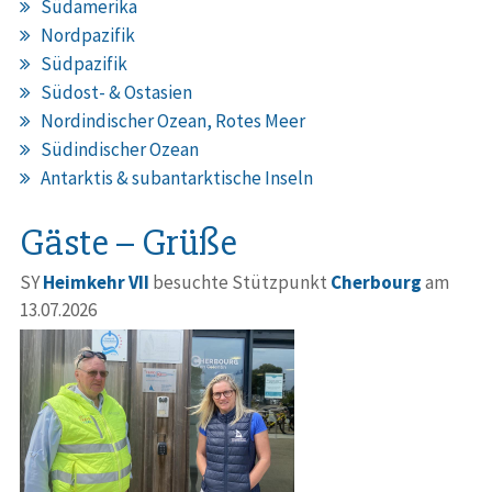
Südamerika
Nordpazifik
Südpazifik
Südost- & Ostasien
Nordindischer Ozean, Rotes Meer
Südindischer Ozean
Antarktis & subantarktische Inseln
Gäste – Grüße
SY
Heimkehr VII
besuchte Stützpunkt
Cherbourg
am
13.07.2026