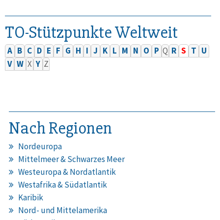
TO-Stützpunkte Weltweit
A
B
C
D
E
F
G
H
I
J
K
L
M
N
O
P
Q
R
S
T
U
V
W
X
Y
Z
Nach Regionen
Nordeuropa
Mittelmeer & Schwarzes Meer
Westeuropa & Nordatlantik
Westafrika & Südatlantik
Karibik
Nord- und Mittelamerika