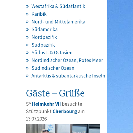
Westafrika & Südatlantik
Karibik
Nord- und Mittelamerika
Südamerika
Nordpazifik
Südpazifik
Südost- & Ostasien
Nordindischer Ozean, Rotes Meer
Südindischer Ozean
Antarktis & subantarktische Inseln
Gäste – Grüße
SY
Heimkehr VII
besuchte
Stützpunkt
Cherbourg
am
13.07.2026