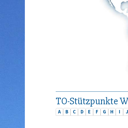
TO-Stützpunkte W
A
B
C
D
E
F
G
H
I