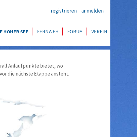
registrieren
anmelden
F HOHER SEE
FERNWEH
FORUM
VEREIN
all Anlaufpunkte bietet, wo
vor die nächste Etappe ansteht.