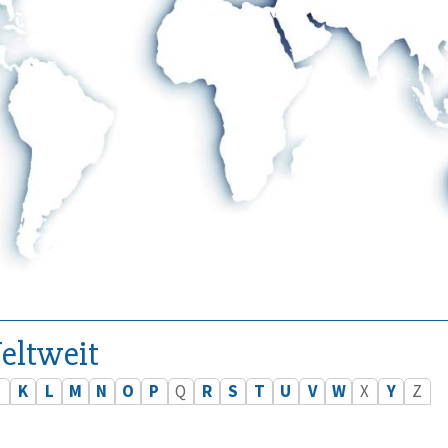
eltweit
J
K
L
M
N
O
P
Q
R
S
T
U
V
W
X
Y
Z