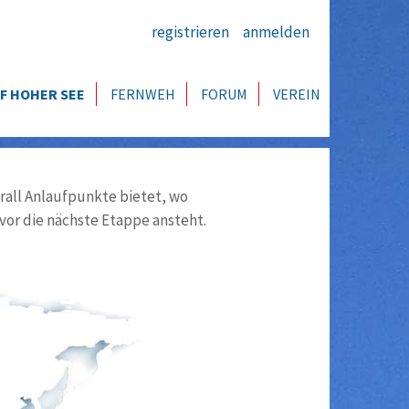
registrieren
anmelden
F HOHER SEE
FERNWEH
FORUM
VEREIN
all Anlaufpunkte bietet, wo
vor die nächste Etappe ansteht.