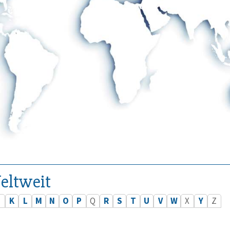
eltweit
J
K
L
M
N
O
P
Q
R
S
T
U
V
W
X
Y
Z