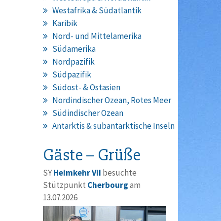
Westafrika & Südatlantik
Karibik
Nord- und Mittelamerika
Südamerika
Nordpazifik
Südpazifik
Südost- & Ostasien
Nordindischer Ozean, Rotes Meer
Südindischer Ozean
Antarktis & subantarktische Inseln
Gäste – Grüße
SY
Heimkehr VII
besuchte
Stützpunkt
Cherbourg
am
13.07.2026