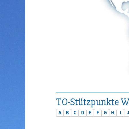
TO-Stützpunkte W
A
B
C
D
E
F
G
H
I