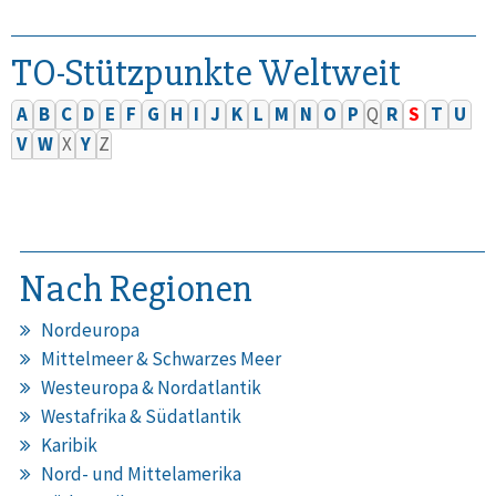
TO-Stützpunkte Weltweit
A
B
C
D
E
F
G
H
I
J
K
L
M
N
O
P
Q
R
S
T
U
V
W
X
Y
Z
Nach Regionen
Nordeuropa
Mittelmeer & Schwarzes Meer
Westeuropa & Nordatlantik
Westafrika & Südatlantik
Karibik
Nord- und Mittelamerika