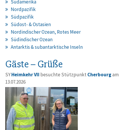
Südamerika
Nordpazifik
Südpazifik
Südost- & Ostasien
Nordindischer Ozean, Rotes Meer
Südindischer Ozean
Antarktis & subantarktische Inseln
Gäste – Grüße
SY
Heimkehr VII
besuchte Stützpunkt
Cherbourg
am
13.07.2026