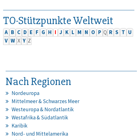
TO-Stützpunkte Weltweit
A
B
C
D
E
F
G
H
I
J
K
L
M
N
O
P
Q
R
S
T
U
V
W
X
Y
Z
Nach Regionen
Nordeuropa
Mittelmeer & Schwarzes Meer
Westeuropa & Nordatlantik
Westafrika & Südatlantik
Karibik
Nord- und Mittelamerika