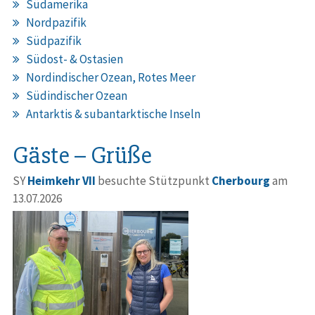
Südamerika
Nordpazifik
Südpazifik
Südost- & Ostasien
Nordindischer Ozean, Rotes Meer
Südindischer Ozean
Antarktis & subantarktische Inseln
Gäste – Grüße
SY
Heimkehr VII
besuchte Stützpunkt
Cherbourg
am
13.07.2026