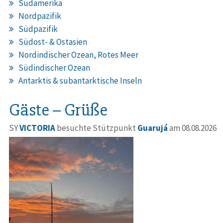
Südamerika
Nordpazifik
Südpazifik
Südost- & Ostasien
Nordindischer Ozean, Rotes Meer
Südindischer Ozean
Antarktis & subantarktische Inseln
Gäste – Grüße
SY
VICTORIA
besuchte Stützpunkt
Guarujá
am 08.08.2026