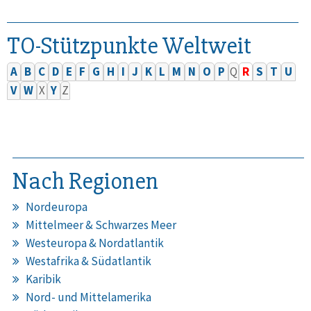
TO-Stützpunkte Weltweit
A
B
C
D
E
F
G
H
I
J
K
L
M
N
O
P
Q
R
S
T
U
V
W
X
Y
Z
Nach Regionen
Nordeuropa
Mittelmeer & Schwarzes Meer
Westeuropa & Nordatlantik
Westafrika & Südatlantik
Karibik
Nord- und Mittelamerika