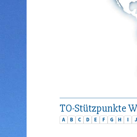
TO-Stützpunkte W
A
B
C
D
E
F
G
H
I