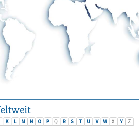
eltweit
J
K
L
M
N
O
P
Q
R
S
T
U
V
W
X
Y
Z