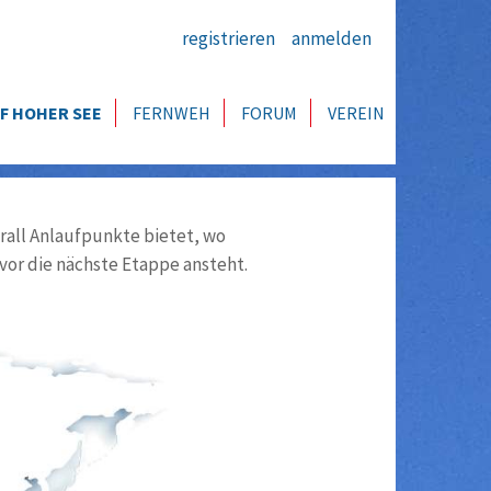
registrieren
anmelden
F HOHER SEE
FERNWEH
FORUM
VEREIN
all Anlaufpunkte bietet, wo
vor die nächste Etappe ansteht.