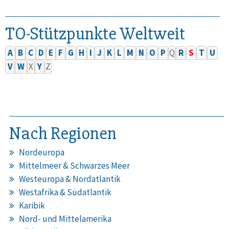
TO-Stützpunkte Weltweit
A
B
C
D
E
F
G
H
I
J
K
L
M
N
O
P
Q
R
S
T
U
V
W
X
Y
Z
Nach Regionen
Nordeuropa
Mittelmeer & Schwarzes Meer
Westeuropa & Nordatlantik
Westafrika & Südatlantik
Karibik
Nord- und Mittelamerika