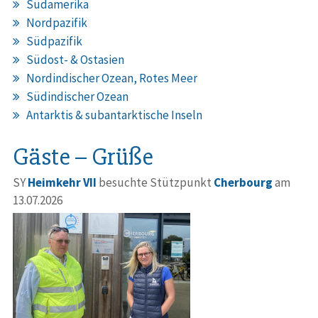
Südamerika
Nordpazifik
Südpazifik
Südost- & Ostasien
Nordindischer Ozean, Rotes Meer
Südindischer Ozean
Antarktis & subantarktische Inseln
Gäste – Grüße
SY
Heimkehr VII
besuchte Stützpunkt
Cherbourg
am
13.07.2026