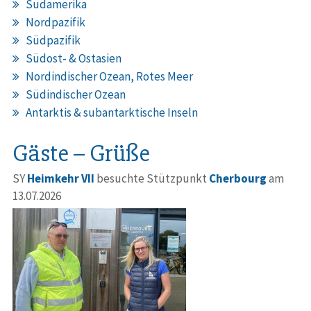
Südamerika
Nordpazifik
Südpazifik
Südost- & Ostasien
Nordindischer Ozean, Rotes Meer
Südindischer Ozean
Antarktis & subantarktische Inseln
Gäste – Grüße
SY
Heimkehr VII
besuchte Stützpunkt
Cherbourg
am
13.07.2026