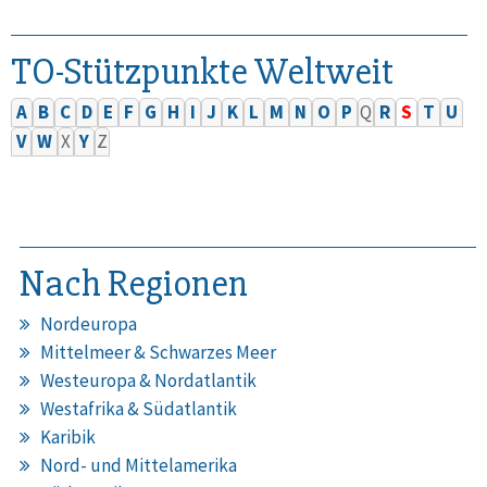
TO-Stützpunkte Weltweit
A
B
C
D
E
F
G
H
I
J
K
L
M
N
O
P
Q
R
S
T
U
V
W
X
Y
Z
Nach Regionen
Nordeuropa
Mittelmeer & Schwarzes Meer
Westeuropa & Nordatlantik
Westafrika & Südatlantik
Karibik
Nord- und Mittelamerika