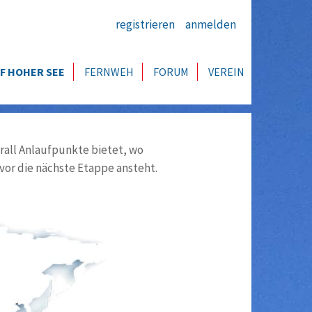
registrieren
anmelden
F HOHER SEE
FERNWEH
FORUM
VEREIN
all Anlaufpunkte bietet, wo
vor die nächste Etappe ansteht.