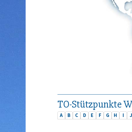
TO-Stützpunkte W
A
B
C
D
E
F
G
H
I