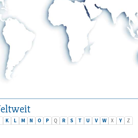
eltweit
J
K
L
M
N
O
P
Q
R
S
T
U
V
W
X
Y
Z