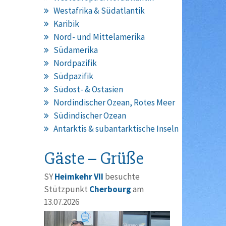
Westafrika & Südatlantik
Karibik
Nord- und Mittelamerika
Südamerika
Nordpazifik
Südpazifik
Südost- & Ostasien
Nordindischer Ozean, Rotes Meer
Südindischer Ozean
Antarktis & subantarktische Inseln
Gäste – Grüße
SY
Heimkehr VII
besuchte
Stützpunkt
Cherbourg
am
13.07.2026