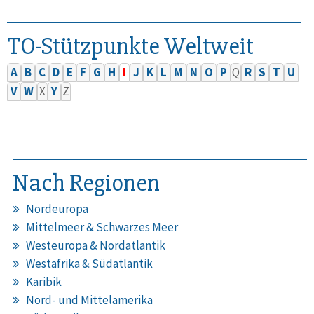
TO-Stützpunkte Weltweit
A
B
C
D
E
F
G
H
I
J
K
L
M
N
O
P
Q
R
S
T
U
V
W
X
Y
Z
Nach Regionen
Nordeuropa
Mittelmeer & Schwarzes Meer
Westeuropa & Nordatlantik
Westafrika & Südatlantik
Karibik
Nord- und Mittelamerika