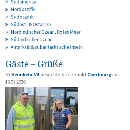
Südamerika
Nordpazifik
Südpazifik
Südost- & Ostasien
Nordindischer Ozean, Rotes Meer
Südindischer Ozean
Antarktis & subantarktische Inseln
Gäste – Grüße
SY
Heimkehr VII
besuchte Stützpunkt
Cherbourg
am
13.07.2026