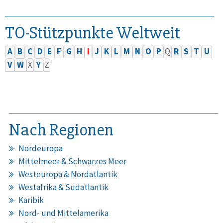
TO-Stützpunkte Weltweit
A
B
C
D
E
F
G
H
I
J
K
L
M
N
O
P
Q
R
S
T
U
V
W
X
Y
Z
Nach Regionen
Nordeuropa
Mittelmeer & Schwarzes Meer
Westeuropa & Nordatlantik
Westafrika & Südatlantik
Karibik
Nord- und Mittelamerika