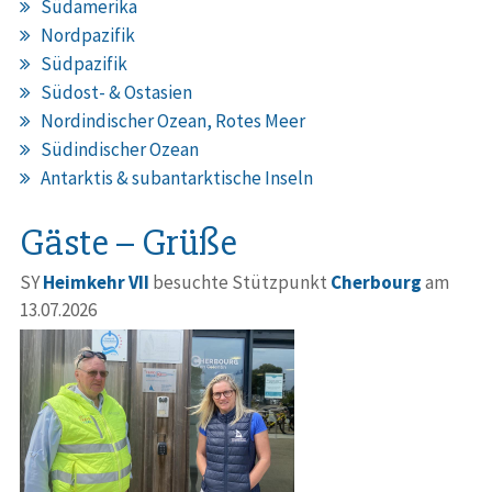
Südamerika
Nordpazifik
Südpazifik
Südost- & Ostasien
Nordindischer Ozean, Rotes Meer
Südindischer Ozean
Antarktis & subantarktische Inseln
Gäste – Grüße
SY
Heimkehr VII
besuchte Stützpunkt
Cherbourg
am
13.07.2026