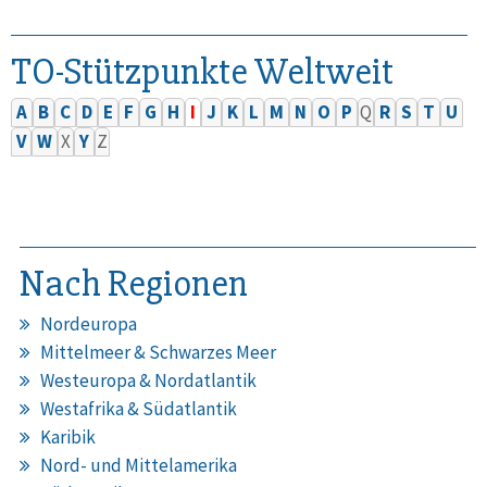
TO-Stützpunkte Weltweit
A
B
C
D
E
F
G
H
I
J
K
L
M
N
O
P
Q
R
S
T
U
V
W
X
Y
Z
Nach Regionen
Nordeuropa
Mittelmeer & Schwarzes Meer
Westeuropa & Nordatlantik
Westafrika & Südatlantik
Karibik
Nord- und Mittelamerika