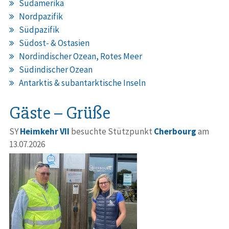
Südamerika
Nordpazifik
Südpazifik
Südost- & Ostasien
Nordindischer Ozean, Rotes Meer
Südindischer Ozean
Antarktis & subantarktische Inseln
Gäste – Grüße
SY
Heimkehr VII
besuchte Stützpunkt
Cherbourg
am
13.07.2026