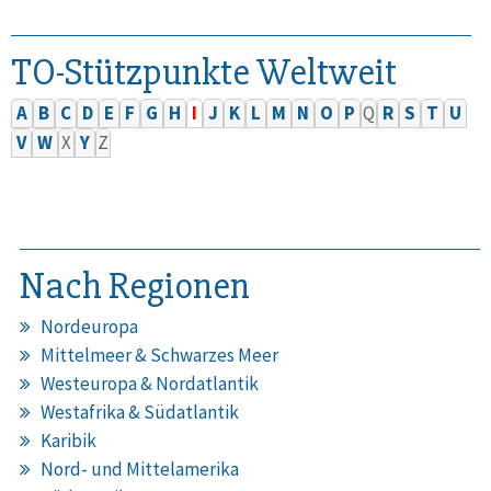
TO-Stützpunkte Weltweit
A
B
C
D
E
F
G
H
I
J
K
L
M
N
O
P
Q
R
S
T
U
V
W
X
Y
Z
Nach Regionen
Nordeuropa
Mittelmeer & Schwarzes Meer
Westeuropa & Nordatlantik
Westafrika & Südatlantik
Karibik
Nord- und Mittelamerika