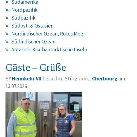
Südamerika
Nordpazifik
Südpazifik
Südost- & Ostasien
Nordindischer Ozean, Rotes Meer
Südindischer Ozean
Antarktis & subantarktische Inseln
Gäste – Grüße
SY
Heimkehr VII
besuchte Stützpunkt
Cherbourg
am
13.07.2026