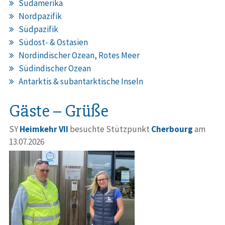
Südamerika
Nordpazifik
Südpazifik
Südost- & Ostasien
Nordindischer Ozean, Rotes Meer
Südindischer Ozean
Antarktis & subantarktische Inseln
Gäste – Grüße
SY
Heimkehr VII
besuchte Stützpunkt
Cherbourg
am
13.07.2026