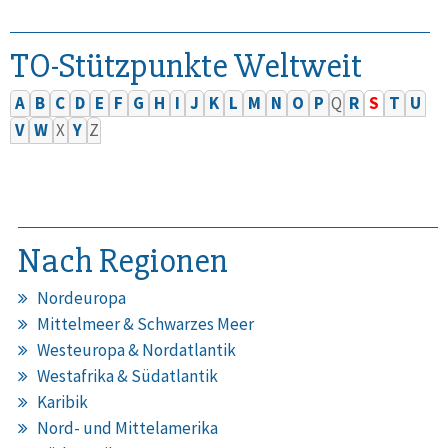
TO-Stützpunkte Weltweit
A
B
C
D
E
F
G
H
I
J
K
L
M
N
O
P
Q
R
S
T
U
V
W
X
Y
Z
Nach Regionen
Nordeuropa
Mittelmeer & Schwarzes Meer
Westeuropa & Nordatlantik
Westafrika & Südatlantik
Karibik
Nord- und Mittelamerika