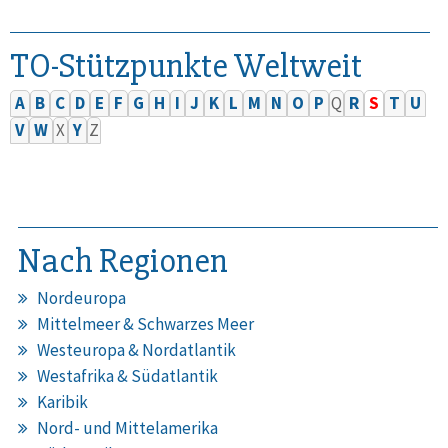
TO-Stützpunkte Weltweit
A
B
C
D
E
F
G
H
I
J
K
L
M
N
O
P
Q
R
S
T
U
V
W
X
Y
Z
Nach Regionen
Nordeuropa
Mittelmeer & Schwarzes Meer
Westeuropa & Nordatlantik
Westafrika & Südatlantik
Karibik
Nord- und Mittelamerika