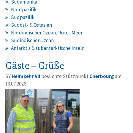
Südamerika
Nordpazifik
Südpazifik
Südost- & Ostasien
Nordindischer Ozean, Rotes Meer
Südindischer Ozean
Antarktis & subantarktische Inseln
Gäste – Grüße
SY
Heimkehr VII
besuchte Stützpunkt
Cherbourg
am
13.07.2026