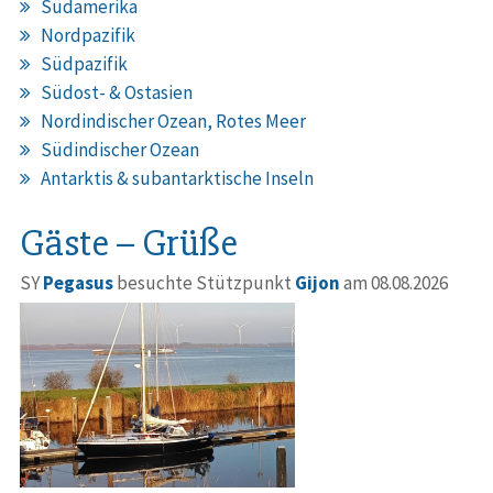
Südamerika
Nordpazifik
Südpazifik
Südost- & Ostasien
Nordindischer Ozean, Rotes Meer
Südindischer Ozean
Antarktis & subantarktische Inseln
Gäste – Grüße
SY
Pegasus
besuchte Stützpunkt
Gijon
am 08.08.2026