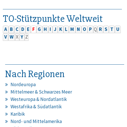
TO-Stützpunkte Weltweit
A
B
C
D
E
F
G
H
I
J
K
L
M
N
O
P
Q
R
S
T
U
V
W
X
Y
Z
Nach Regionen
Nordeuropa
Mittelmeer & Schwarzes Meer
Westeuropa & Nordatlantik
Westafrika & Südatlantik
Karibik
Nord- und Mittelamerika