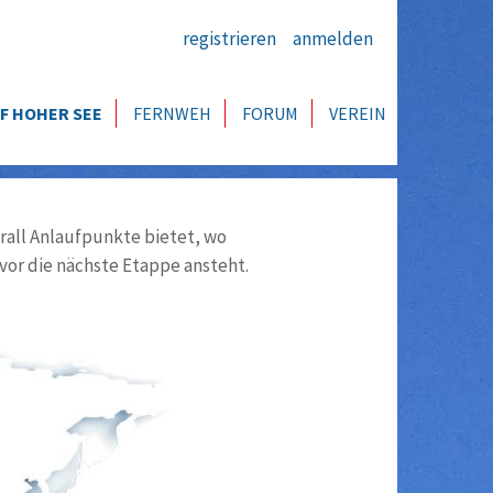
registrieren
anmelden
F HOHER SEE
FERNWEH
FORUM
VEREIN
all Anlaufpunkte bietet, wo
vor die nächste Etappe ansteht.