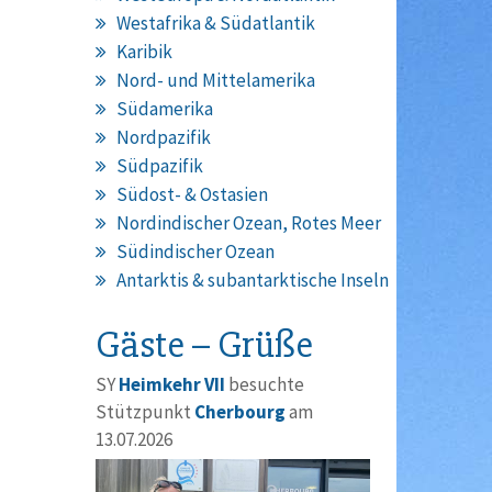
Westafrika & Südatlantik
Karibik
Nord- und Mittelamerika
Südamerika
Nordpazifik
Südpazifik
Südost- & Ostasien
Nordindischer Ozean, Rotes Meer
Südindischer Ozean
Antarktis & subantarktische Inseln
Gäste – Grüße
SY
Heimkehr VII
besuchte
Stützpunkt
Cherbourg
am
13.07.2026