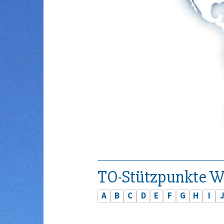
TO-Stützpunkte W
A
B
C
D
E
F
G
H
I