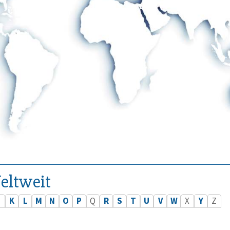
eltweit
J
K
L
M
N
O
P
Q
R
S
T
U
V
W
X
Y
Z