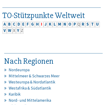
TO-Stützpunkte Weltweit
A
B
C
D
E
F
G
H
I
J
K
L
M
N
O
P
Q
R
S
T
U
V
W
X
Y
Z
Nach Regionen
Nordeuropa
Mittelmeer & Schwarzes Meer
Westeuropa & Nordatlantik
Westafrika & Südatlantik
Karibik
Nord- und Mittelamerika