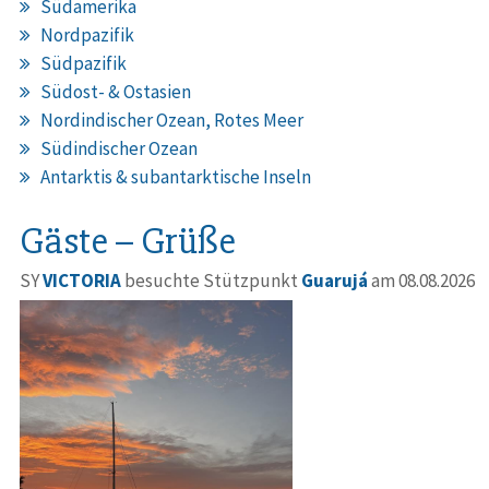
Südamerika
Nordpazifik
Südpazifik
Südost- & Ostasien
Nordindischer Ozean, Rotes Meer
Südindischer Ozean
Antarktis & subantarktische Inseln
Gäste – Grüße
SY
VICTORIA
besuchte Stützpunkt
Guarujá
am 08.08.2026