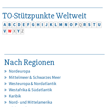
TO-Stützpunkte Weltweit
A
B
C
D
E
F
G
H
I
J
K
L
M
N
O
P
Q
R
S
T
U
V
W
X
Y
Z
Nach Regionen
Nordeuropa
Mittelmeer & Schwarzes Meer
Westeuropa & Nordatlantik
Westafrika & Südatlantik
Karibik
Nord- und Mittelamerika