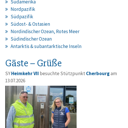
Südamerika
Nordpazifik
Südpazifik
Südost- & Ostasien
Nordindischer Ozean, Rotes Meer
Südindischer Ozean
Antarktis & subantarktische Inseln
Gäste – Grüße
SY
Heimkehr VII
besuchte Stützpunkt
Cherbourg
am
13.07.2026