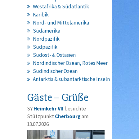
Westafrika & Südatlantik
Karibik
Nord- und Mittelamerika
Südamerika
Nordpazifik
Südpazifik
Südost- & Ostasien
Nordindischer Ozean, Rotes Meer
Südindischer Ozean
Antarktis & subantarktische Inseln
Gäste – Grüße
SY
Heimkehr VII
besuchte
Stützpunkt
Cherbourg
am
13.07.2026