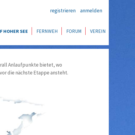
registrieren
anmelden
F HOHER SEE
FERNWEH
FORUM
VEREIN
all Anlaufpunkte bietet, wo
vor die nächste Etappe ansteht.