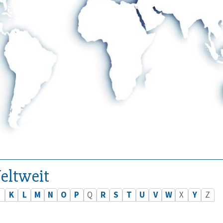
eltweit
J
K
L
M
N
O
P
Q
R
S
T
U
V
W
X
Y
Z