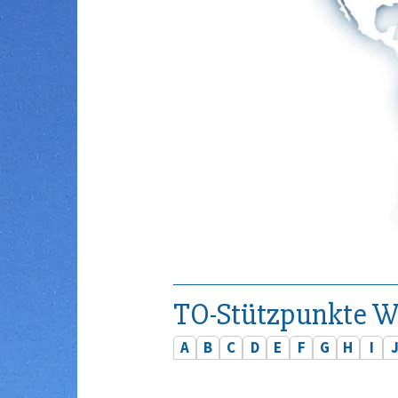
TO-Stützpunkte W
A
B
C
D
E
F
G
H
I