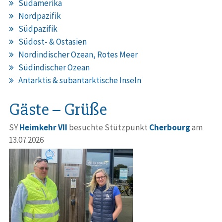
Südamerika
Nordpazifik
Südpazifik
Südost- & Ostasien
Nordindischer Ozean, Rotes Meer
Südindischer Ozean
Antarktis & subantarktische Inseln
Gäste – Grüße
SY
Heimkehr VII
besuchte Stützpunkt
Cherbourg
am
13.07.2026