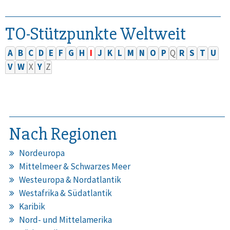
TO-Stützpunkte Weltweit
A
B
C
D
E
F
G
H
I
J
K
L
M
N
O
P
Q
R
S
T
U
V
W
X
Y
Z
Nach Regionen
Nordeuropa
Mittelmeer & Schwarzes Meer
Westeuropa & Nordatlantik
Westafrika & Südatlantik
Karibik
Nord- und Mittelamerika