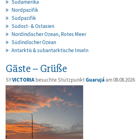
Südamerika
Nordpazifik
Südpazifik
Südost- & Ostasien
Nordindischer Ozean, Rotes Meer
Südindischer Ozean
Antarktis & subantarktische Inseln
Gäste – Grüße
SY
VICTORIA
besuchte Stützpunkt
Guarujá
am 08.08.2026