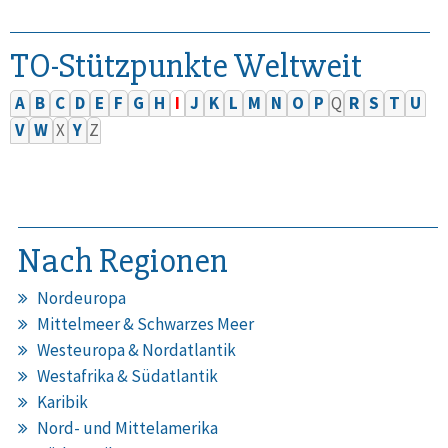
TO-Stützpunkte Weltweit
A
B
C
D
E
F
G
H
I
J
K
L
M
N
O
P
Q
R
S
T
U
V
W
X
Y
Z
Nach Regionen
Nordeuropa
Mittelmeer & Schwarzes Meer
Westeuropa & Nordatlantik
Westafrika & Südatlantik
Karibik
Nord- und Mittelamerika