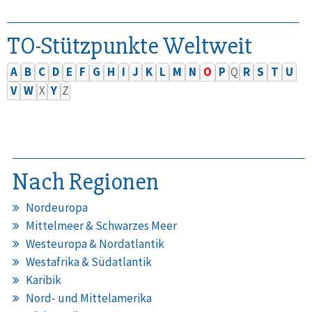
TO-Stützpunkte Weltweit
A
B
C
D
E
F
G
H
I
J
K
L
M
N
O
P
Q
R
S
T
U
V
W
X
Y
Z
Nach Regionen
Nordeuropa
Mittelmeer & Schwarzes Meer
Westeuropa & Nordatlantik
Westafrika & Südatlantik
Karibik
Nord- und Mittelamerika