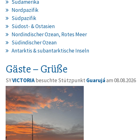
Südamerika
Nordpazifik
Südpazifik
Südost- & Ostasien
Nordindischer Ozean, Rotes Meer
Südindischer Ozean
Antarktis & subantarktische Inseln
Gäste – Grüße
SY
VICTORIA
besuchte Stützpunkt
Guarujá
am 08.08.2026