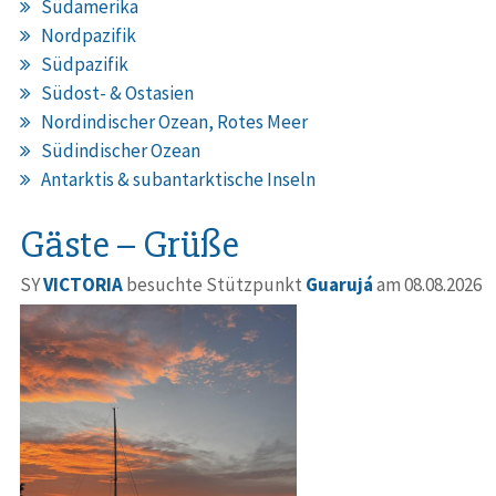
Südamerika
Nordpazifik
Südpazifik
Südost- & Ostasien
Nordindischer Ozean, Rotes Meer
Südindischer Ozean
Antarktis & subantarktische Inseln
Gäste – Grüße
SY
VICTORIA
besuchte Stützpunkt
Guarujá
am 08.08.2026