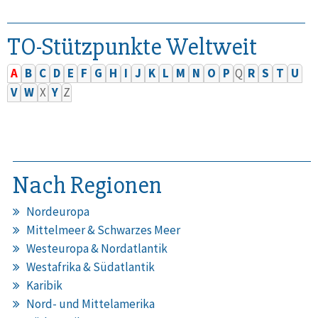
TO-Stützpunkte Weltweit
A
B
C
D
E
F
G
H
I
J
K
L
M
N
O
P
Q
R
S
T
U
V
W
X
Y
Z
Nach Regionen
Nordeuropa
Mittelmeer & Schwarzes Meer
Westeuropa & Nordatlantik
Westafrika & Südatlantik
Karibik
Nord- und Mittelamerika