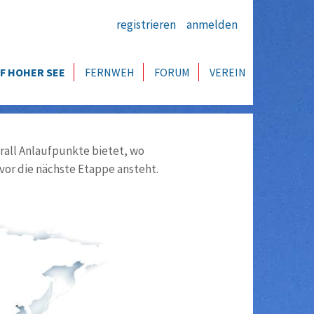
registrieren
anmelden
F HOHER SEE
FERNWEH
FORUM
VEREIN
all Anlaufpunkte bietet, wo
vor die nächste Etappe ansteht.