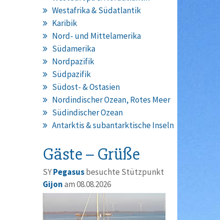
Westafrika & Südatlantik
Karibik
Nord- und Mittelamerika
Südamerika
Nordpazifik
Südpazifik
Südost- & Ostasien
Nordindischer Ozean, Rotes Meer
Südindischer Ozean
Antarktis & subantarktische Inseln
Gäste – Grüße
SY
Pegasus
besuchte Stützpunkt
Gijon
am 08.08.2026