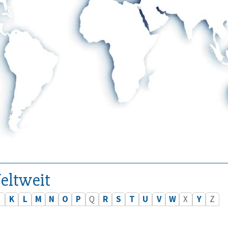
eltweit
J
K
L
M
N
O
P
Q
R
S
T
U
V
W
X
Y
Z