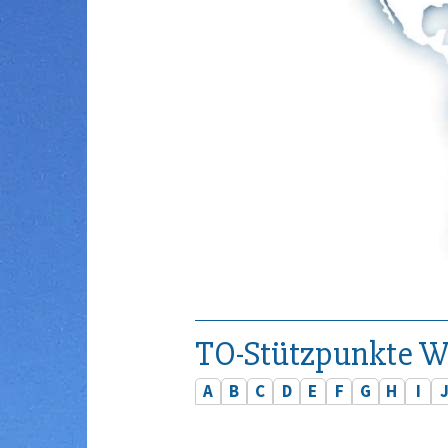
TO-Stützpunkte W
A
B
C
D
E
F
G
H
I