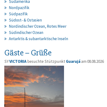
Südamerika
Nordpazifik
Südpazifik
Südost- & Ostasien
Nordindischer Ozean, Rotes Meer
Südindischer Ozean
Antarktis & subantarktische Inseln
Gäste – Grüße
SY
VICTORIA
besuchte Stützpunkt
Guarujá
am 08.08.2026