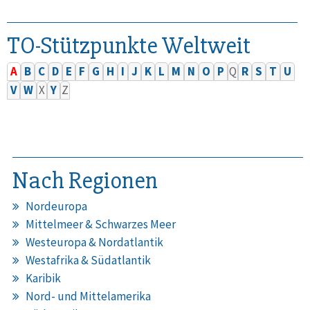
TO-Stützpunkte Weltweit
A
B
C
D
E
F
G
H
I
J
K
L
M
N
O
P
Q
R
S
T
U
V
W
X
Y
Z
Nach Regionen
Nordeuropa
Mittelmeer & Schwarzes Meer
Westeuropa & Nordatlantik
Westafrika & Südatlantik
Karibik
Nord- und Mittelamerika