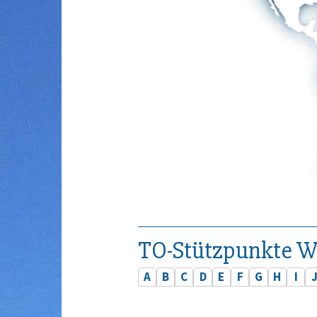
TO-Stützpunkte W
A
B
C
D
E
F
G
H
I