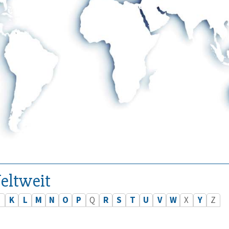
eltweit
J
K
L
M
N
O
P
Q
R
S
T
U
V
W
X
Y
Z