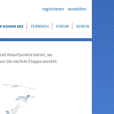
registrieren
anmelden
F HOHER SEE
FERNWEH
FORUM
VEREIN
all Anlaufpunkte bietet, wo
vor die nächste Etappe ansteht.