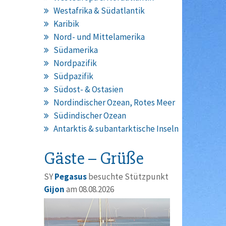
Westafrika & Südatlantik
Karibik
Nord- und Mittelamerika
Südamerika
Nordpazifik
Südpazifik
Südost- & Ostasien
Nordindischer Ozean, Rotes Meer
Südindischer Ozean
Antarktis & subantarktische Inseln
Gäste – Grüße
SY
Pegasus
besuchte Stützpunkt
Gijon
am 08.08.2026