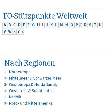
TO-Stützpunkte Weltweit
A
B
C
D
E
F
G
H
I
J
K
L
M
N
O
P
Q
R
S
T
U
V
W
X
Y
Z
Nach Regionen
Nordeuropa
Mittelmeer & Schwarzes Meer
Westeuropa & Nordatlantik
Westafrika & Südatlantik
Karibik
Nord- und Mittelamerika