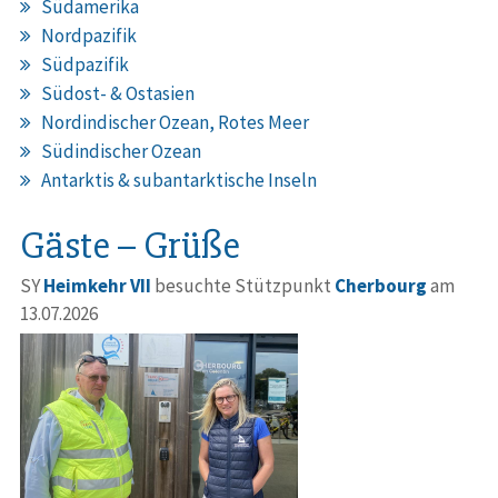
Südamerika
Nordpazifik
Südpazifik
Südost- & Ostasien
Nordindischer Ozean, Rotes Meer
Südindischer Ozean
Antarktis & subantarktische Inseln
Gäste – Grüße
SY
Heimkehr VII
besuchte Stützpunkt
Cherbourg
am
13.07.2026