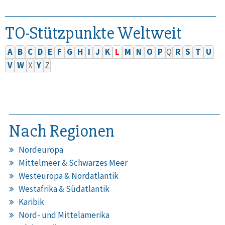
TO-Stützpunkte Weltweit
A
B
C
D
E
F
G
H
I
J
K
L
M
N
O
P
Q
R
S
T
U
V
W
X
Y
Z
Nach Regionen
Nordeuropa
Mittelmeer & Schwarzes Meer
Westeuropa & Nordatlantik
Westafrika & Südatlantik
Karibik
Nord- und Mittelamerika