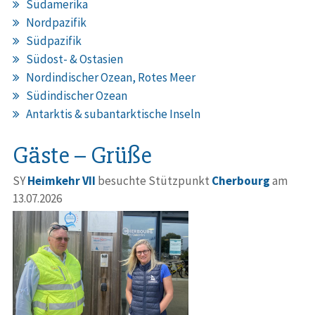
Südamerika
Nordpazifik
Südpazifik
Südost- & Ostasien
Nordindischer Ozean, Rotes Meer
Südindischer Ozean
Antarktis & subantarktische Inseln
Gäste – Grüße
SY
Heimkehr VII
besuchte Stützpunkt
Cherbourg
am
13.07.2026