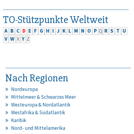
TO-Stützpunkte Weltweit
A
B
C
D
E
F
G
H
I
J
K
L
M
N
O
P
Q
R
S
T
U
V
W
X
Y
Z
Nach Regionen
Nordeuropa
Mittelmeer & Schwarzes Meer
Westeuropa & Nordatlantik
Westafrika & Südatlantik
Karibik
Nord- und Mittelamerika