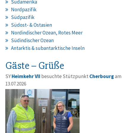
Südamerika
Nordpazifik
Südpazifik
Südost- & Ostasien
Nordindischer Ozean, Rotes Meer
Südindischer Ozean
Antarktis & subantarktische Inseln
Gäste – Grüße
SY
Heimkehr VII
besuchte Stützpunkt
Cherbourg
am
13.07.2026