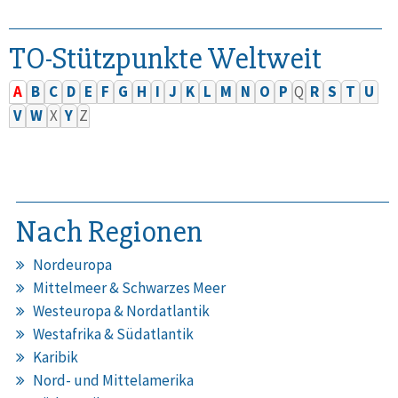
TO-Stützpunkte Weltweit
A
B
C
D
E
F
G
H
I
J
K
L
M
N
O
P
Q
R
S
T
U
V
W
X
Y
Z
Nach Regionen
Nordeuropa
Mittelmeer & Schwarzes Meer
Westeuropa & Nordatlantik
Westafrika & Südatlantik
Karibik
Nord- und Mittelamerika