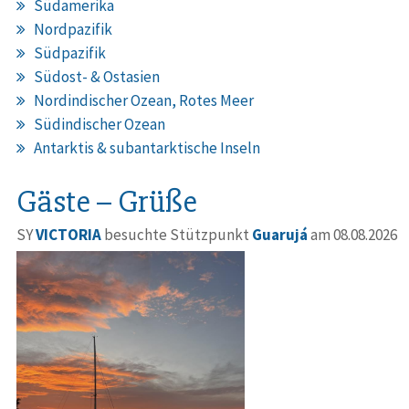
Südamerika
Nordpazifik
Südpazifik
Südost- & Ostasien
Nordindischer Ozean, Rotes Meer
Südindischer Ozean
Antarktis & subantarktische Inseln
Gäste – Grüße
SY
VICTORIA
besuchte Stützpunkt
Guarujá
am 08.08.2026